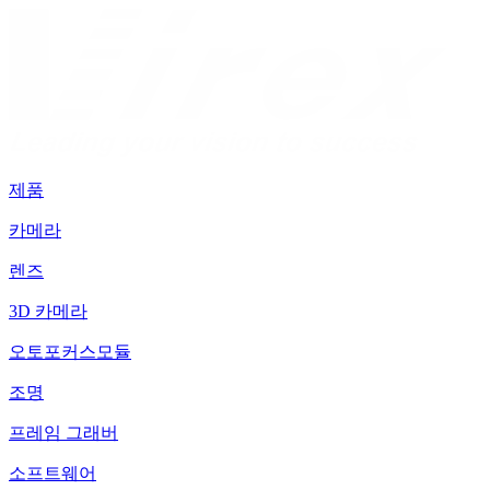
제품
카메라
렌즈
3D 카메라
오토포커스모듈
조명
프레임 그래버
소프트웨어