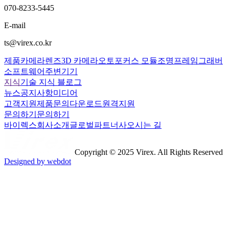
070-8233-5445
E-mail
ts@virex.co.kr
제품
카메라
렌즈
3D 카메라
오토포커스 모듈
조명
프레임그래버
소프트웨어
주변기기
지식
기술 지식 블로그
뉴스
공지사항
미디어
고객지원
제품문의
다운로드
원격지원
문의하기
문의하기
바이렉스
회사소개
글로벌파트너사
오시는 길
Copyright © 2025 Virex. All Rights Reserved
Designed by webdot