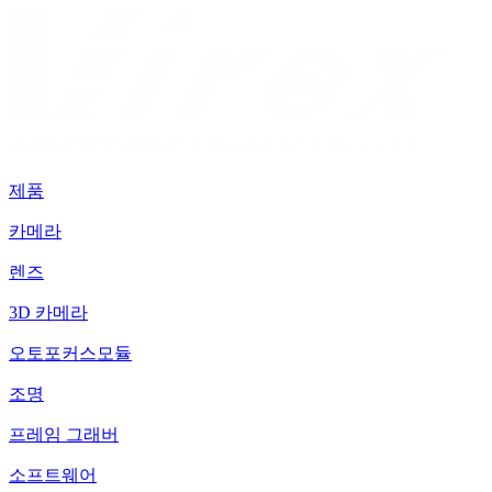
제품
카메라
렌즈
3D 카메라
오토포커스모듈
조명
프레임 그래버
소프트웨어