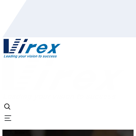
home
>