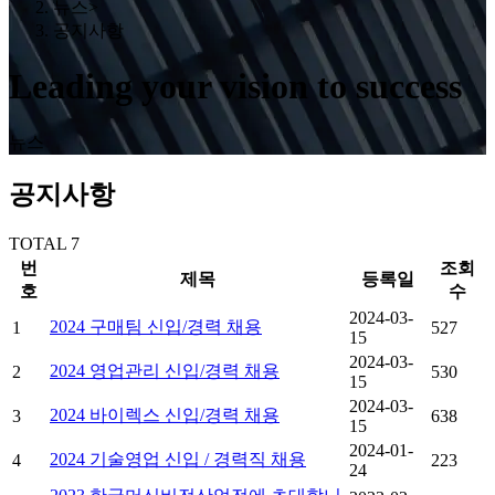
뉴스
>
공지사항
Leading your vision to success
뉴스
공지사항
TOTAL
7
번
조회
제목
등록일
호
수
2024-03-
2024 구매팀 신입/경력 채용
1
527
15
2024-03-
2024 영업관리 신입/경력 채용
2
530
15
2024-03-
2024 바이렉스 신입/경력 채용
3
638
15
2024-01-
2024 기술영업 신입 / 경력직 채용
4
223
24