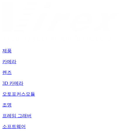
제품
카메라
렌즈
3D 카메라
오토포커스모듈
조명
프레임 그래버
소프트웨어