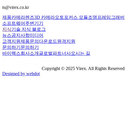
ts@virex.co.kr
제품
카메라
렌즈
3D 카메라
오토포커스 모듈
조명
프레임그래버
소프트웨어
주변기기
지식
기술 지식 블로그
뉴스
공지사항
미디어
고객지원
제품문의
다운로드
원격지원
문의하기
문의하기
바이렉스
회사소개
글로벌파트너사
오시는 길
Copyright © 2025 Virex. All Rights Reserved
Designed by webdot