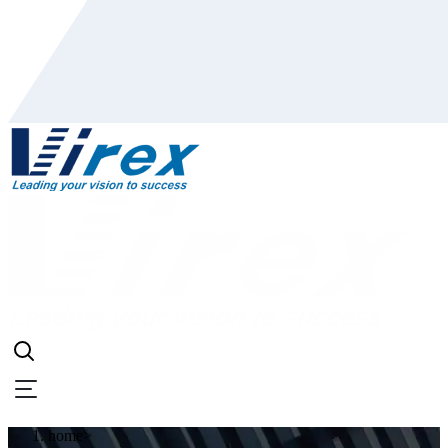
home
>