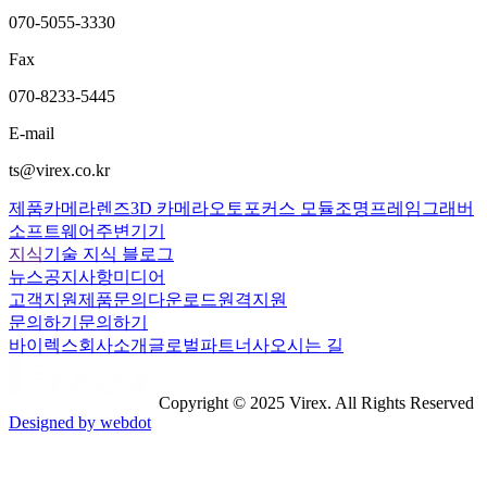
070-5055-3330
Fax
070-8233-5445
E-mail
ts@virex.co.kr
제품
카메라
렌즈
3D 카메라
오토포커스 모듈
조명
프레임그래버
소프트웨어
주변기기
지식
기술 지식 블로그
뉴스
공지사항
미디어
고객지원
제품문의
다운로드
원격지원
문의하기
문의하기
바이렉스
회사소개
글로벌파트너사
오시는 길
Copyright © 2025 Virex. All Rights Reserved
Designed by webdot