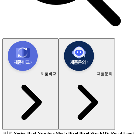
제품비교
제품문의
비교
Series
Part Number
Mega Pixel
Pixel Size
FOV
Focal Leng