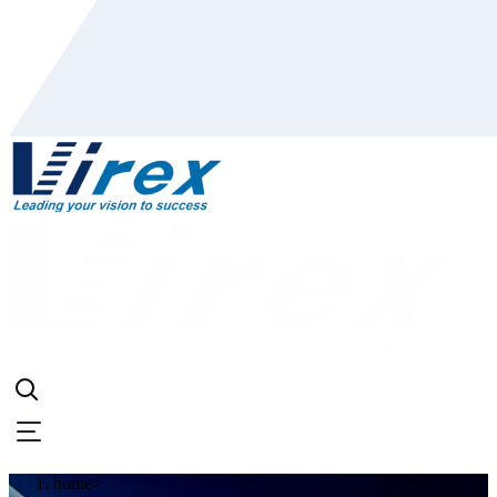
home
>