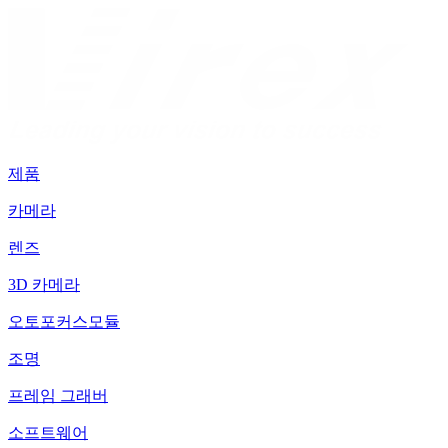
제품
카메라
렌즈
3D 카메라
오토포커스모듈
조명
프레임 그래버
소프트웨어