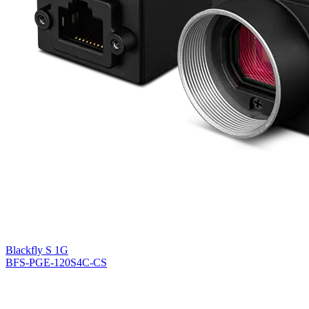
Blackfly S 1G
BFS-PGE-120S4C-CS