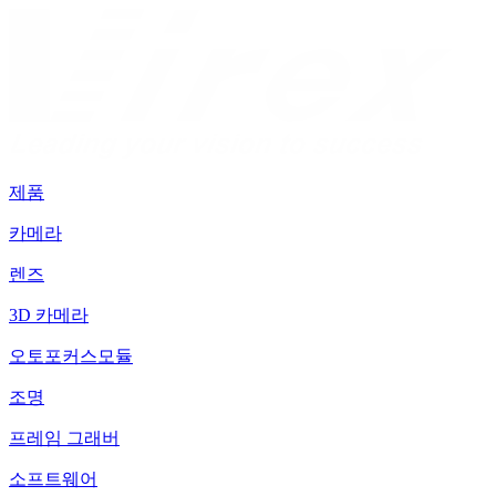
제품
카메라
렌즈
3D 카메라
오토포커스모듈
조명
프레임 그래버
소프트웨어