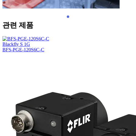
관련 제품
Blackfly S 1G
BFS-PGE-120S6C-C