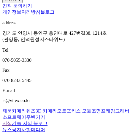
견적 문의하기
개인정보처리방침
블로그
address
경기도 안양시 동안구 흥안대로 427번길38, 1214호
(관양동, 인덕원성지스타위드)
Tel
070-5055-3330
Fax
070-8233-5445
E-mail
ts@virex.co.kr
제품
카메라
렌즈
3D 카메라
오토포커스 모듈
조명
프레임그래버
소프트웨어
주변기기
지식
기술 지식 블로그
뉴스
공지사항
미디어