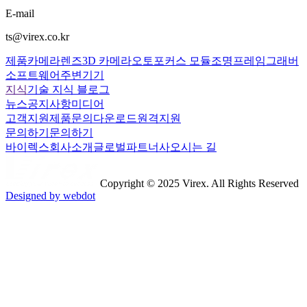
E-mail
ts@virex.co.kr
제품
카메라
렌즈
3D 카메라
오토포커스 모듈
조명
프레임그래버
소프트웨어
주변기기
지식
기술 지식 블로그
뉴스
공지사항
미디어
고객지원
제품문의
다운로드
원격지원
문의하기
문의하기
바이렉스
회사소개
글로벌파트너사
오시는 길
Copyright © 2025 Virex. All Rights Reserved
Designed by webdot