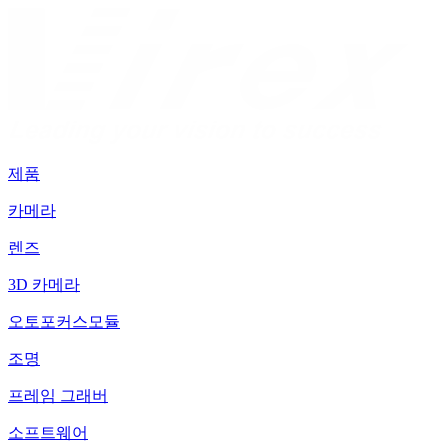
제품
카메라
렌즈
3D 카메라
오토포커스모듈
조명
프레임 그래버
소프트웨어