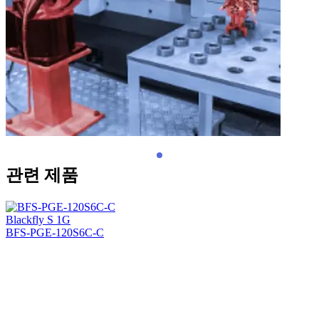
관련 제품
Blackfly S 1G
BFS-PGE-120S6C-C