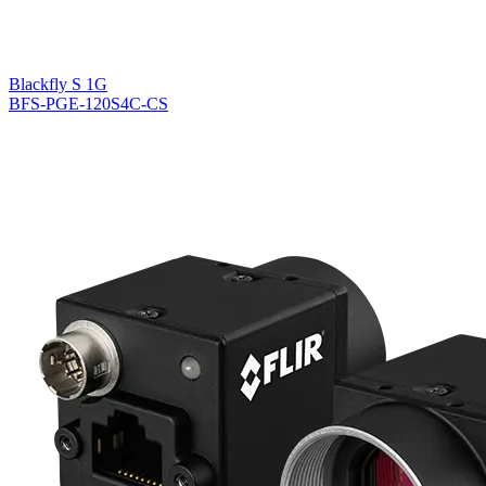
Blackfly S 1G
BFS-PGE-120S4C-CS