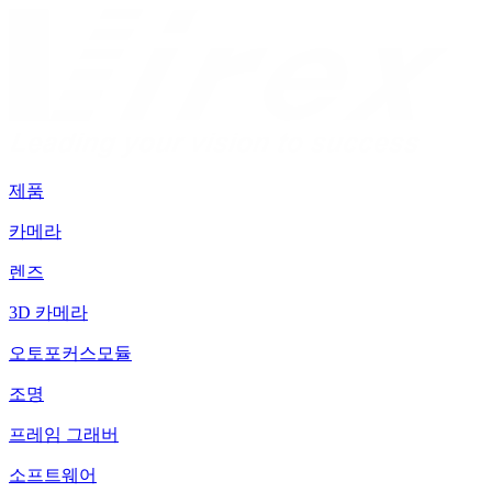
제품
카메라
렌즈
3D 카메라
오토포커스모듈
조명
프레임 그래버
소프트웨어