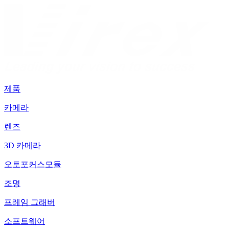
제품
카메라
렌즈
3D 카메라
오토포커스모듈
조명
프레임 그래버
소프트웨어