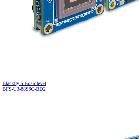
Blackfly S Boardlevel
BFS-U3-88S6C-BD2