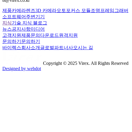
ts@virex.co.kr
제품
카메라
렌즈
3D 카메라
오토포커스 모듈
조명
프레임그래버
소프트웨어
주변기기
지식
기술 지식 블로그
뉴스
공지사항
미디어
고객지원
제품문의
다운로드
원격지원
문의하기
문의하기
바이렉스
회사소개
글로벌파트너사
오시는 길
Copyright © 2025 Virex. All Rights Reserved
Designed by webdot