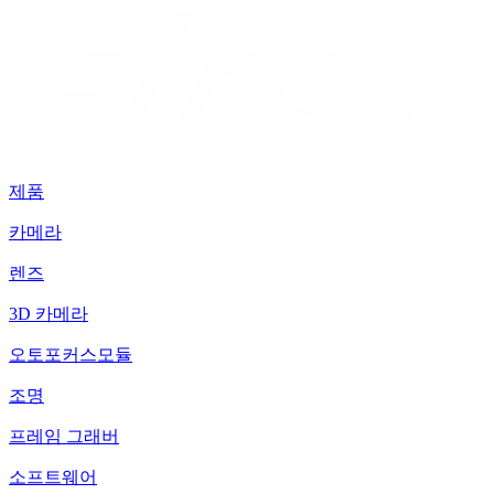
제품
카메라
렌즈
3D 카메라
오토포커스모듈
조명
프레임 그래버
소프트웨어