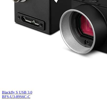
Blackfly S USB 3.0
BFS-U3-89S6C-C