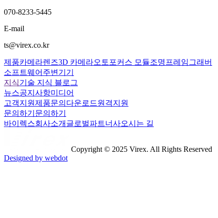
070-8233-5445
E-mail
ts@virex.co.kr
제품
카메라
렌즈
3D 카메라
오토포커스 모듈
조명
프레임그래버
소프트웨어
주변기기
지식
기술 지식 블로그
뉴스
공지사항
미디어
고객지원
제품문의
다운로드
원격지원
문의하기
문의하기
바이렉스
회사소개
글로벌파트너사
오시는 길
Copyright © 2025 Virex. All Rights Reserved
Designed by webdot