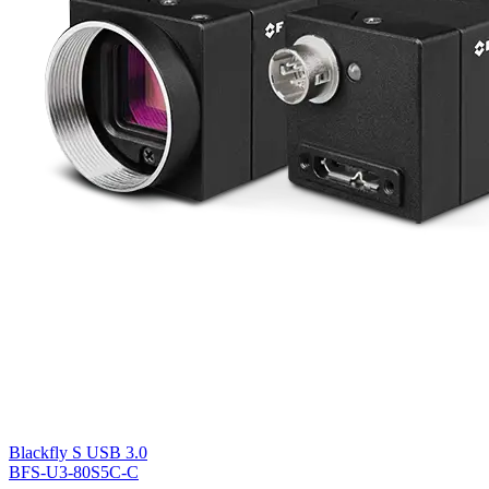
Blackfly S USB 3.0
BFS-U3-80S5C-C