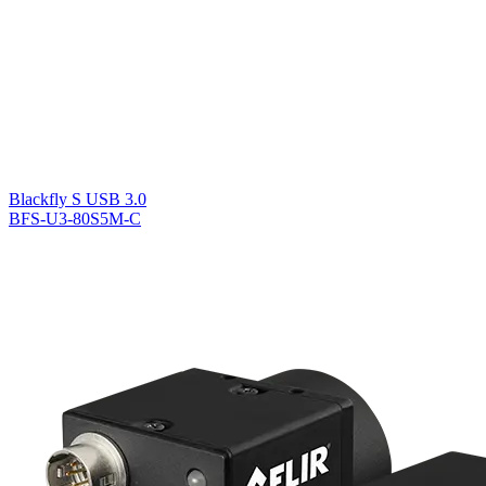
Blackfly S USB 3.0
BFS-U3-80S5M-C