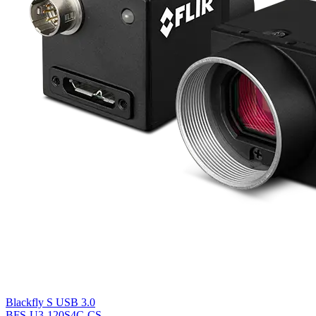
Blackfly S USB 3.0
BFS-U3-120S4C-CS