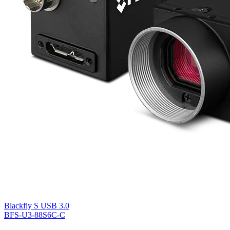
Blackfly S USB 3.0
BFS-U3-88S6C-C