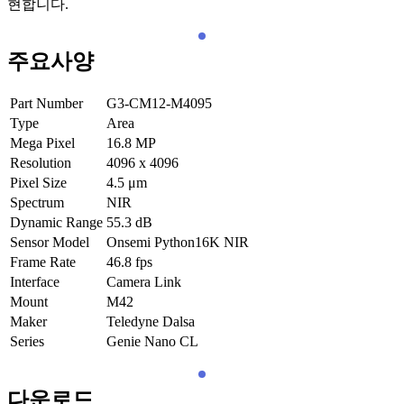
현합니다.
주요사양
Part Number
G3-CM12-M4095
Type
Area
Mega Pixel
16.8
MP
Resolution
4096 x 4096
Pixel Size
4.5
μm
Spectrum
NIR
Dynamic Range
55.3
dB
Sensor Model
Onsemi Python16K NIR
Frame Rate
46.8
fps
Interface
Camera Link
Mount
M42
Maker
Teledyne Dalsa
Series
Genie Nano CL
다운로드