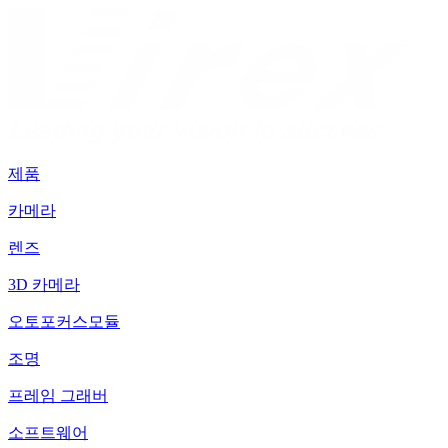
제품
카메라
렌즈
3D 카메라
오토포커스모듈
조명
프레임 그래버
소프트웨어