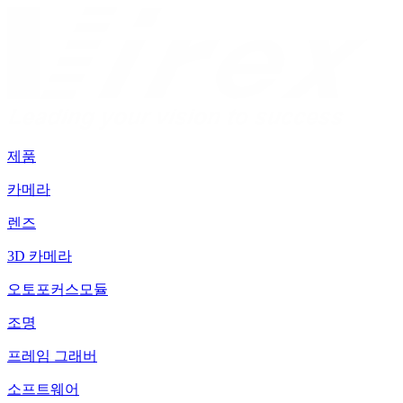
제품
카메라
렌즈
3D 카메라
오토포커스모듈
조명
프레임 그래버
소프트웨어