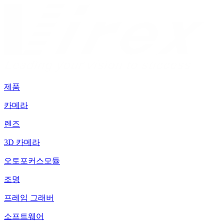
제품
카메라
렌즈
3D 카메라
오토포커스모듈
조명
프레임 그래버
소프트웨어