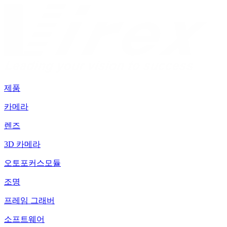
제품
카메라
렌즈
3D 카메라
오토포커스모듈
조명
프레임 그래버
소프트웨어