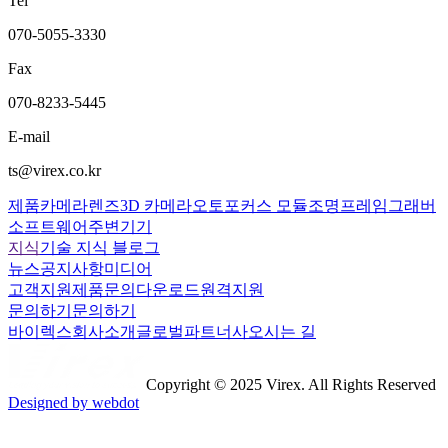
Tel
070-5055-3330
Fax
070-8233-5445
E-mail
ts@virex.co.kr
제품
카메라
렌즈
3D 카메라
오토포커스 모듈
조명
프레임그래버
소프트웨어
주변기기
지식
기술 지식 블로그
뉴스
공지사항
미디어
고객지원
제품문의
다운로드
원격지원
문의하기
문의하기
바이렉스
회사소개
글로벌파트너사
오시는 길
Copyright © 2025 Virex. All Rights Reserved
Designed by webdot