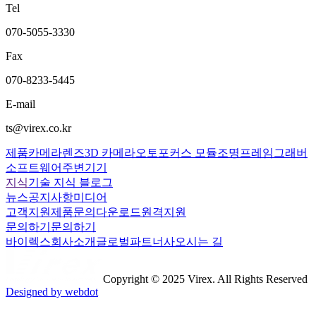
Tel
070-5055-3330
Fax
070-8233-5445
E-mail
ts@virex.co.kr
제품
카메라
렌즈
3D 카메라
오토포커스 모듈
조명
프레임그래버
소프트웨어
주변기기
지식
기술 지식 블로그
뉴스
공지사항
미디어
고객지원
제품문의
다운로드
원격지원
문의하기
문의하기
바이렉스
회사소개
글로벌파트너사
오시는 길
Copyright © 2025 Virex. All Rights Reserved
Designed by webdot