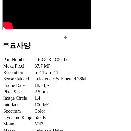
주요사양
Part Number
G6-GC31-C6205
Mega Pixel
37.7
MP
Resolution
6144 x 6144
Sensor Model
Teledyne e2v Emerald 36M
Frame Rate
18.5
fps
Pixel Size
2.5
μm
Image Circle
1.4"
Interface
10GigE
Spectrum
Color
Dynamic Range
66
dB
Mount
M42
Maker
Teledyne Dalsa