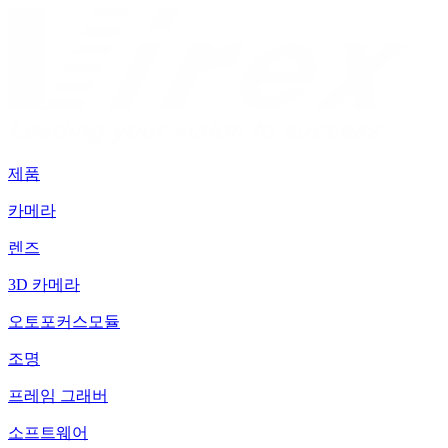
제품
카메라
렌즈
3D 카메라
오토포커스모듈
조명
프레임 그래버
소프트웨어