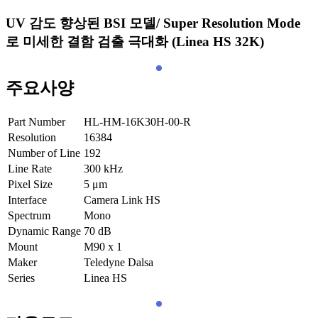
UV 감도 향상된 BSI 모델/ Super Resolution Mode
로 미세한 결함 검출 극대화 (Linea HS 32K)
주요사양
Part Number
HL-HM-16K30H-00-R
Resolution
16384
Number of Line
192
Line Rate
300
kHz
Pixel Size
5
μm
Interface
Camera Link HS
Spectrum
Mono
Dynamic Range
70
dB
Mount
M90 x 1
Maker
Teledyne Dalsa
Series
Linea HS