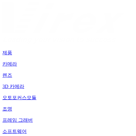
제품
카메라
렌즈
3D 카메라
오토포커스모듈
조명
프레임 그래버
소프트웨어