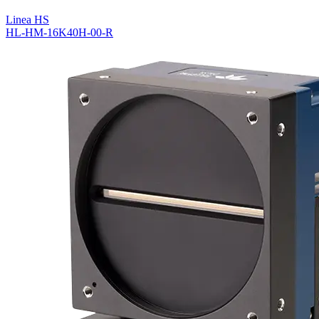
Linea HS
HL-HM-16K40H-00-R