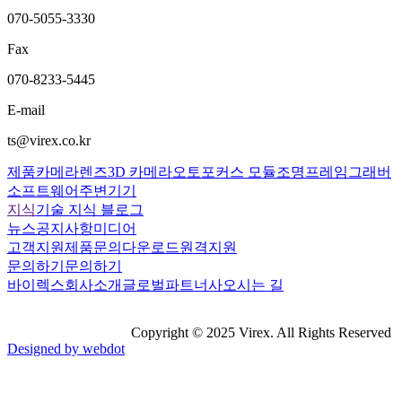
070-5055-3330
Fax
070-8233-5445
E-mail
ts@virex.co.kr
제품
카메라
렌즈
3D 카메라
오토포커스 모듈
조명
프레임그래버
소프트웨어
주변기기
지식
기술 지식 블로그
뉴스
공지사항
미디어
고객지원
제품문의
다운로드
원격지원
문의하기
문의하기
바이렉스
회사소개
글로벌파트너사
오시는 길
Copyright © 2025 Virex. All Rights Reserved
Designed by webdot