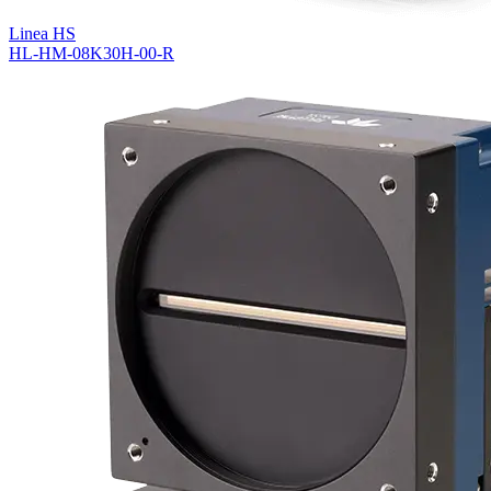
Linea HS
HL-HM-08K30H-00-R