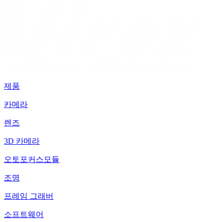
제품
카메라
렌즈
3D 카메라
오토포커스모듈
조명
프레임 그래버
소프트웨어