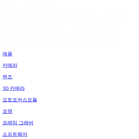
제품
카메라
렌즈
3D 카메라
오토포커스모듈
조명
프레임 그래버
소프트웨어