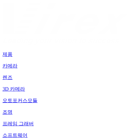
제품
카메라
렌즈
3D 카메라
오토포커스모듈
조명
프레임 그래버
소프트웨어