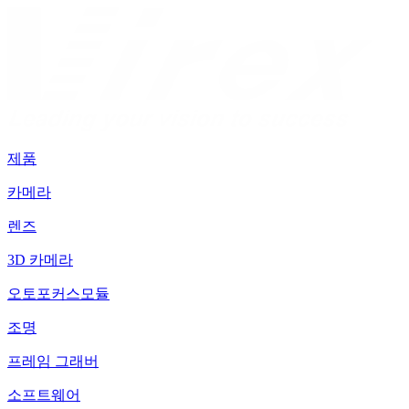
제품
카메라
렌즈
3D 카메라
오토포커스모듈
조명
프레임 그래버
소프트웨어