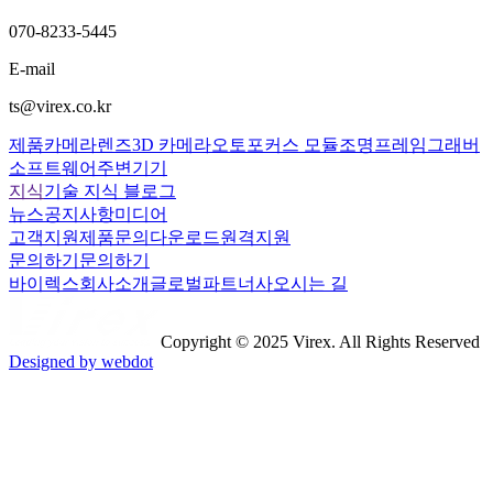
070-8233-5445
E-mail
ts@virex.co.kr
제품
카메라
렌즈
3D 카메라
오토포커스 모듈
조명
프레임그래버
소프트웨어
주변기기
지식
기술 지식 블로그
뉴스
공지사항
미디어
고객지원
제품문의
다운로드
원격지원
문의하기
문의하기
바이렉스
회사소개
글로벌파트너사
오시는 길
Copyright © 2025 Virex. All Rights Reserved
Designed by webdot