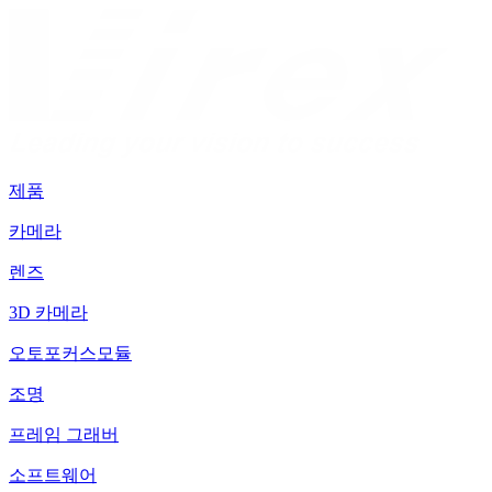
제품
카메라
렌즈
3D 카메라
오토포커스모듈
조명
프레임 그래버
소프트웨어