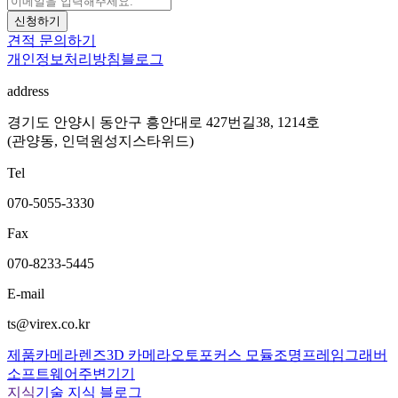
신청하기
견적 문의하기
개인정보처리방침
블로그
address
경기도 안양시 동안구 흥안대로 427번길38, 1214호
(관양동, 인덕원성지스타위드)
Tel
070-5055-3330
Fax
070-8233-5445
E-mail
ts@virex.co.kr
제품
카메라
렌즈
3D 카메라
오토포커스 모듈
조명
프레임그래버
소프트웨어
주변기기
지식
기술 지식 블로그