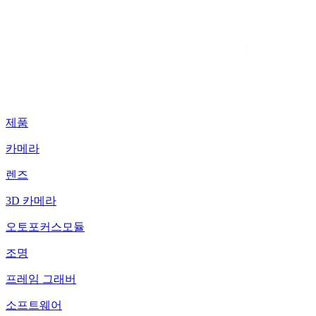
제품
카메라
렌즈
3D 카메라
오토포커스모듈
조명
프레임 그래버
소프트웨어