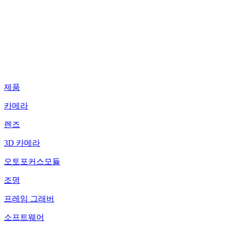
제품
카메라
렌즈
3D 카메라
오토포커스모듈
조명
프레임 그래버
소프트웨어