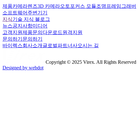
제품
카메라
렌즈
3D 카메라
오토포커스 모듈
조명
프레임그래버
소프트웨어
주변기기
지식
기술 지식 블로그
뉴스
공지사항
미디어
고객지원
제품문의
다운로드
원격지원
문의하기
문의하기
바이렉스
회사소개
글로벌파트너사
오시는 길
Copyright © 2025 Virex. All Rights Reserved
Designed by webdot