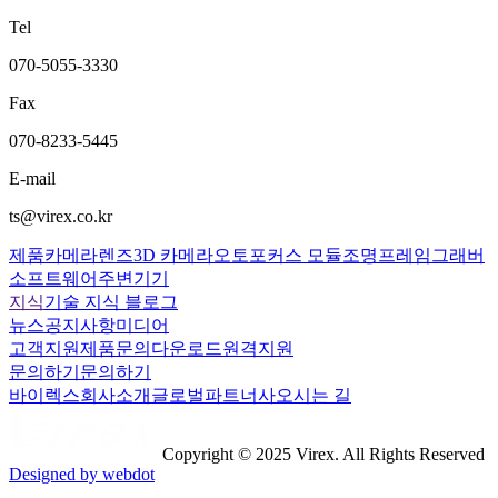
Tel
070-5055-3330
Fax
070-8233-5445
E-mail
ts@virex.co.kr
제품
카메라
렌즈
3D 카메라
오토포커스 모듈
조명
프레임그래버
소프트웨어
주변기기
지식
기술 지식 블로그
뉴스
공지사항
미디어
고객지원
제품문의
다운로드
원격지원
문의하기
문의하기
바이렉스
회사소개
글로벌파트너사
오시는 길
Copyright © 2025 Virex. All Rights Reserved
Designed by webdot