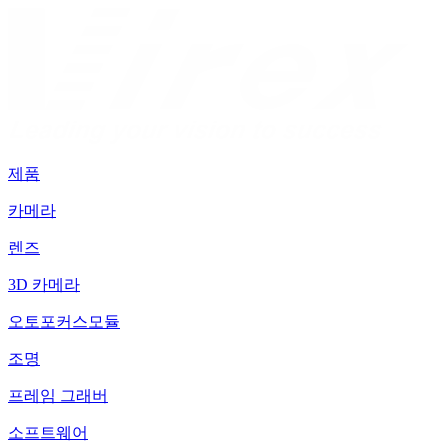
제품
카메라
렌즈
3D 카메라
오토포커스모듈
조명
프레임 그래버
소프트웨어