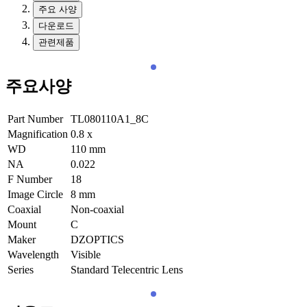
주요 사양
다운로드
관련제품
주요사양
Part Number
TL080110A1_8C
Magnification
0.8
x
WD
110
mm
NA
0.022
F Number
18
Image Circle
8
mm
Coaxial
Non-coaxial
Mount
C
Maker
DZOPTICS
Wavelength
Visible
Series
Standard Telecentric Lens