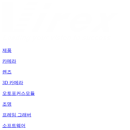
제품
카메라
렌즈
3D 카메라
오토포커스모듈
조명
프레임 그래버
소프트웨어