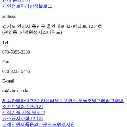
견적 문의하기
개인정보처리방침
블로그
address
경기도 안양시 동안구 흥안대로 427번길38, 1214호
(관양동, 인덕원성지스타위드)
Tel
070-5055-3330
Fax
070-8233-5445
E-mail
ts@virex.co.kr
제품
카메라
렌즈
3D 카메라
오토포커스 모듈
조명
프레임그래버
소프트웨어
주변기기
지식
기술 지식 블로그
뉴스
공지사항
미디어
고객지원
제품문의
다운로드
원격지원