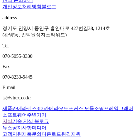
견적 문의하기
개인정보처리방침
블로그
address
경기도 안양시 동안구 흥안대로 427번길38, 1214호
(관양동, 인덕원성지스타위드)
Tel
070-5055-3330
Fax
070-8233-5445
E-mail
ts@virex.co.kr
제품
카메라
렌즈
3D 카메라
오토포커스 모듈
조명
프레임그래버
소프트웨어
주변기기
지식
기술 지식 블로그
뉴스
공지사항
미디어
고객지원
제품문의
다운로드
원격지원