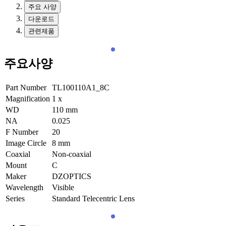
주요 사양
다운로드
관련제품
주요사양
Part Number
TL100110A1_8C
Magnification
1
x
WD
110
mm
NA
0.025
F Number
20
Image Circle
8
mm
Coaxial
Non-coaxial
Mount
C
Maker
DZOPTICS
Wavelength
Visible
Series
Standard Telecentric Lens