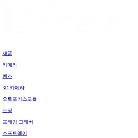
제품
카메라
렌즈
3D 카메라
오토포커스모듈
조명
프레임 그래버
소프트웨어