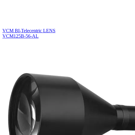
VCM BI-Telecentric LENS
VCM125B-56-AL