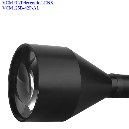
VCM BI-Telecentric LENS
VCM125B-42P-AL