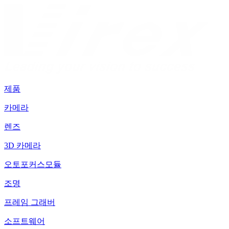
제품
카메라
렌즈
3D 카메라
오토포커스모듈
조명
프레임 그래버
소프트웨어