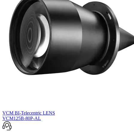
VCM BI-Telecentric LENS
VCM125B-80P-AL