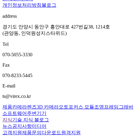
개인정보처리방침
블로그
address
경기도 안양시 동안구 흥안대로 427번길38, 1214호
(관양동, 인덕원성지스타위드)
Tel
070-5055-3330
Fax
070-8233-5445
E-mail
ts@virex.co.kr
제품
카메라
렌즈
3D 카메라
오토포커스 모듈
조명
프레임그래버
소프트웨어
주변기기
지식
기술 지식 블로그
뉴스
공지사항
미디어
고객지원
제품문의
다운로드
원격지원