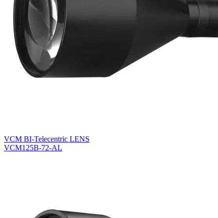
VCM BI-Telecentric LENS
VCM125B-72-AL