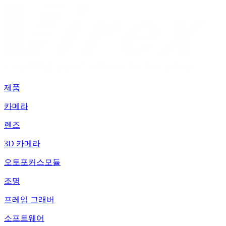
제품
카메라
렌즈
3D 카메라
오토포커스모듈
조명
프레임 그래버
소프트웨어