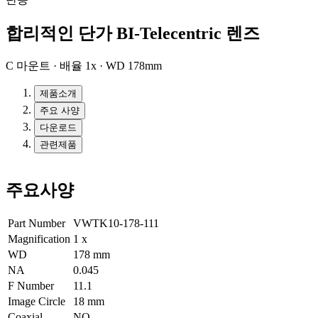
합리적인 단가 BI-Telecentric 렌즈
C 마운트 · 배율 1x · WD 178mm
제품소개
주요 사양
다운로드
관련제품
주요사양
Part Number
VWTK10-178-111
Magnification
1
x
WD
178
mm
NA
0.045
F Number
11.1
Image Circle
18
mm
Coaxial
NO