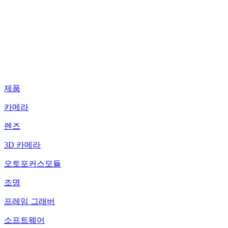
제품
카메라
렌즈
3D 카메라
오토포커스모듈
조명
프레임 그래버
소프트웨어