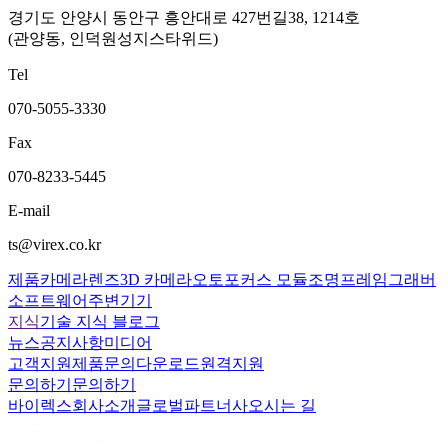
경기도 안양시 동안구 흥안대로 427번길38, 1214호
(관양동, 인덕원성지스타위드)
Tel
070-5055-3330
Fax
070-8233-5445
E-mail
ts@virex.co.kr
제품
카메라
렌즈
3D 카메라
오토포커스 모듈
조명
프레임그래버
소프트웨어
주변기기
지식
기술 지식 블로그
뉴스
공지사항
미디어
고객지원
제품문의
다운로드
원격지원
문의하기
문의하기
바이렉스
회사소개
글로벌파트너사
오시는 길