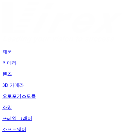
제품
카메라
렌즈
3D 카메라
오토포커스모듈
조명
프레임 그래버
소프트웨어