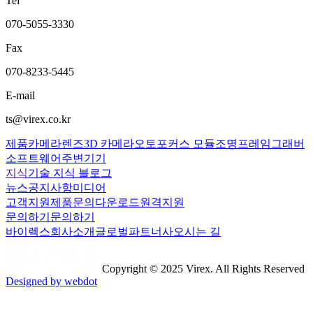
Tel
070-5055-3330
Fax
070-8233-5445
E-mail
ts@virex.co.kr
제품
카메라
렌즈
3D 카메라
오토포커스 모듈
조명
프레임그래버
소프트웨어
주변기기
지식
기술 지식 블로그
뉴스
공지사항
미디어
고객지원
제품문의
다운로드
원격지원
문의하기
문의하기
바이렉스
회사소개
글로벌파트너사
오시는 길
Copyright © 2025 Virex. All Rights Reserved
Designed by webdot