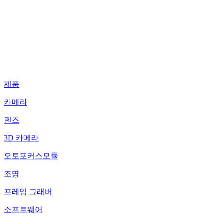
제품
카메라
렌즈
3D 카메라
오토포커스모듈
조명
프레임 그래버
소프트웨어