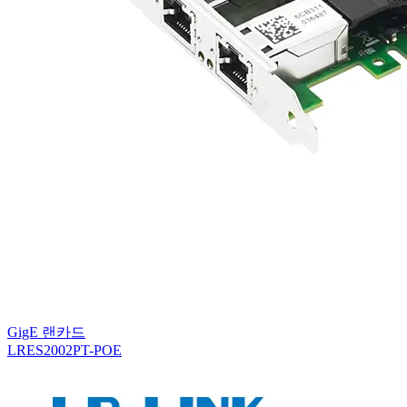
GigE 랜카드
LRES2002PT-POE