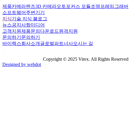
제품
카메라
렌즈
3D 카메라
오토포커스 모듈
조명
프레임그래버
소프트웨어
주변기기
지식
기술 지식 블로그
뉴스
공지사항
미디어
고객지원
제품문의
다운로드
원격지원
문의하기
문의하기
바이렉스
회사소개
글로벌파트너사
오시는 길
Copyright © 2025 Virex. All Rights Reserved
Designed by webdot