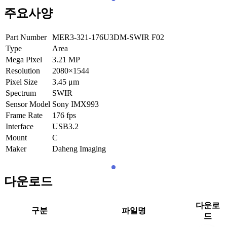
주요사양
Part Number
MER3-321-176U3DM-SWIR F02
Type
Area
Mega Pixel
3.21
MP
Resolution
2080×1544
Pixel Size
3.45
μm
Spectrum
SWIR
Sensor Model
Sony IMX993
Frame Rate
176
fps
Interface
USB3.2
Mount
C
Maker
Daheng Imaging
다운로드
다운로
구분
파일명
드