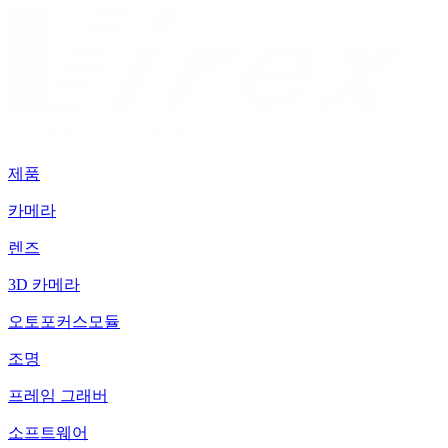
제품
카메라
렌즈
3D 카메라
오토포커스모듈
조명
프레임 그래버
소프트웨어