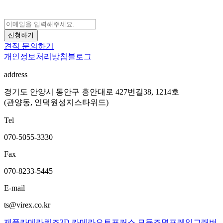
신청하기
견적 문의하기
개인정보처리방침
블로그
address
경기도 안양시 동안구 흥안대로 427번길38, 1214호
(관양동, 인덕원성지스타위드)
Tel
070-5055-3330
Fax
070-8233-5445
E-mail
ts@virex.co.kr
제품
카메라
렌즈
3D 카메라
오토포커스 모듈
조명
프레임그래버