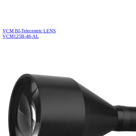
VCM BI-Telecentric LENS
VCM125B-48-AL