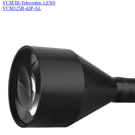
VCM BI-Telecentric LENS
VCM125B-42P-AL