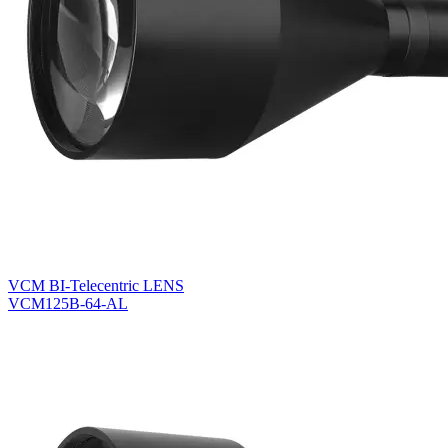
VCM BI-Telecentric LENS
VCM125B-64-AL