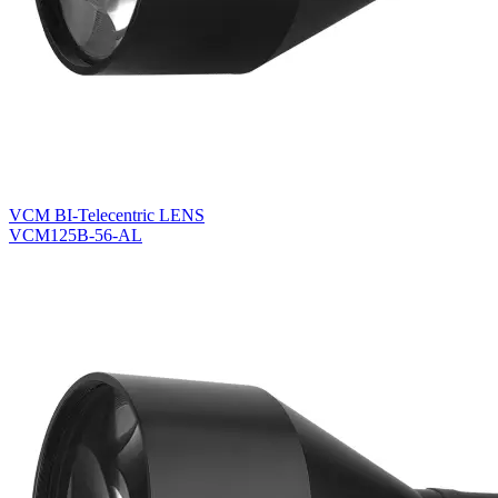
VCM BI-Telecentric LENS
VCM125B-56-AL