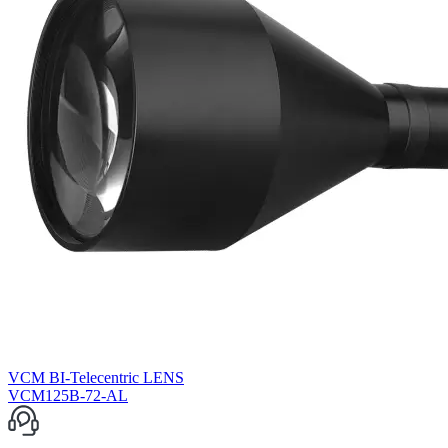
VCM BI-Telecentric LENS
VCM125B-72-AL