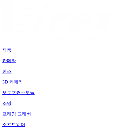
제품
카메라
렌즈
3D 카메라
오토포커스모듈
조명
프레임 그래버
소프트웨어