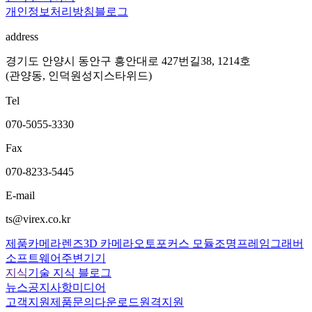
개인정보처리방침
블로그
address
경기도 안양시 동안구 흥안대로 427번길38, 1214호
(관양동, 인덕원성지스타위드)
Tel
070-5055-3330
Fax
070-8233-5445
E-mail
ts@virex.co.kr
제품
카메라
렌즈
3D 카메라
오토포커스 모듈
조명
프레임그래버
소프트웨어
주변기기
지식
기술 지식 블로그
뉴스
공지사항
미디어
고객지원
제품문의
다운로드
원격지원