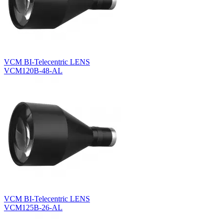
VCM BI-Telecentric LENS
VCM120B-48-AL
VCM BI-Telecentric LENS
VCM125B-26-AL