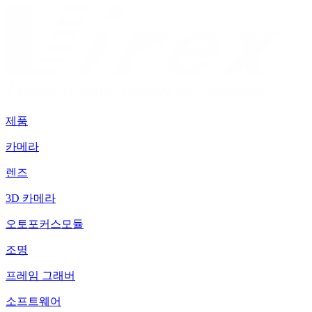
제품
카메라
렌즈
3D 카메라
오토포커스모듈
조명
프레임 그래버
소프트웨어