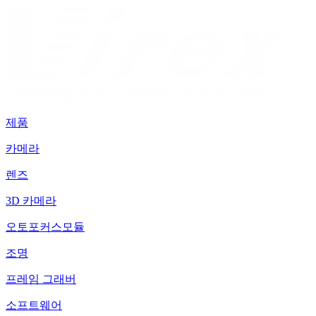
제품
카메라
렌즈
3D 카메라
오토포커스모듈
조명
프레임 그래버
소프트웨어