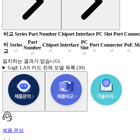
비교
Series
Part Number
Chipset
Interface
PC Slot
Port
Connec
Part
PC
비
Series
Chipset
Interface
Port
Connector
PoE
M
Number
Slot
교
일치하는 결과가 없습니다.
GigE LAN 카드
전체 모델 목록 (
39
)
제품 문의