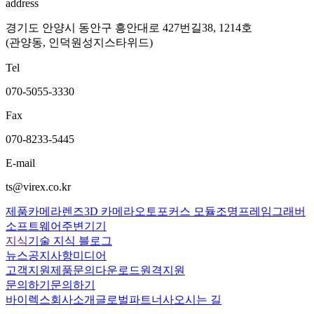
address
경기도 안양시 동안구 흥안대로 427번길38, 1214호
(관양동, 인덕원성지스타위드)
Tel
070-5055-3330
Fax
070-8233-5445
E-mail
ts@virex.co.kr
제품
카메라
렌즈
3D 카메라
오토포커스 모듈
조명
프레임그래버
소프트웨어
주변기기
지식
기술 지식 블로그
뉴스
공지사항
미디어
고객지원
제품문의
다운로드
원격지원
문의하기
문의하기
바이렉스
회사소개
글로벌파트너사
오시는 길