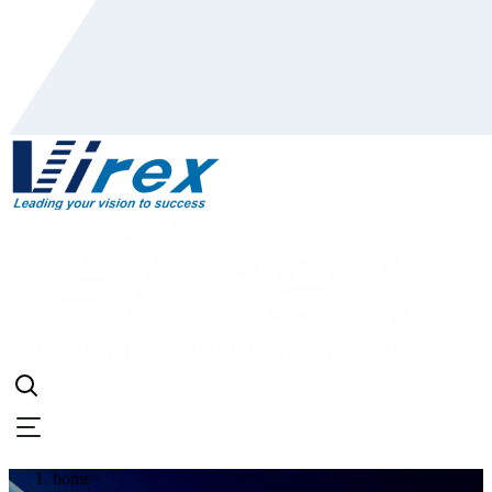
home
>