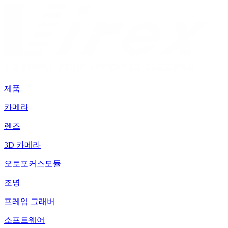
제품
카메라
렌즈
3D 카메라
오토포커스모듈
조명
프레임 그래버
소프트웨어