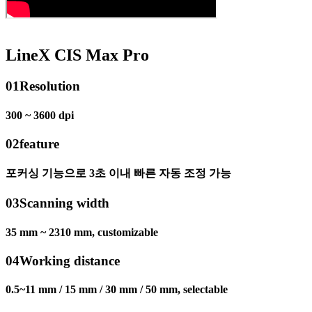
LineX CIS Max Pro
01
Resolution
300 ~ 3600 dpi
02
feature
포커싱 기능으로 3초 이내 빠른 자동 조정 가능
03
Scanning width
35 mm ~ 2310 mm, customizable
04
Working distance
0.5~11 mm / 15 mm / 30 mm / 50 mm, selectable