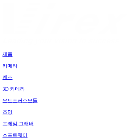
제품
카메라
렌즈
3D 카메라
오토포커스모듈
조명
프레임 그래버
소프트웨어