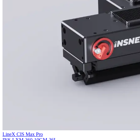
LineX CIS Max Pro
INS-LXM-360-10GM-36L