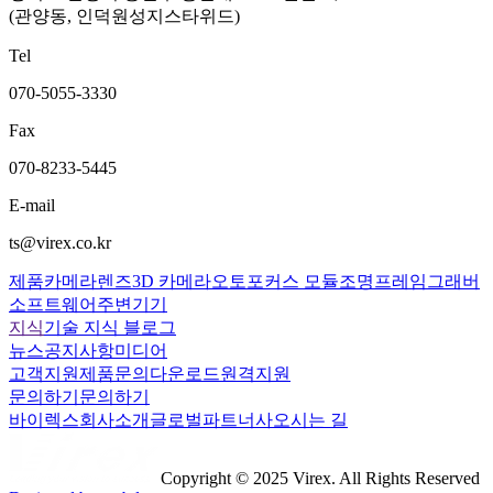
(관양동, 인덕원성지스타위드)
Tel
070-5055-3330
Fax
070-8233-5445
E-mail
ts@virex.co.kr
제품
카메라
렌즈
3D 카메라
오토포커스 모듈
조명
프레임그래버
소프트웨어
주변기기
지식
기술 지식 블로그
뉴스
공지사항
미디어
고객지원
제품문의
다운로드
원격지원
문의하기
문의하기
바이렉스
회사소개
글로벌파트너사
오시는 길
Copyright © 2025 Virex. All Rights Reserved