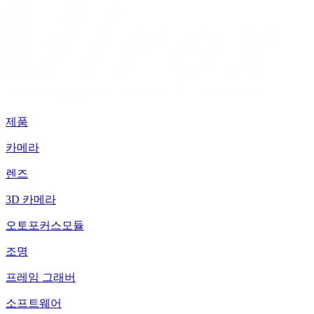
제품
카메라
렌즈
3D 카메라
오토포커스모듈
조명
프레임 그래버
소프트웨어