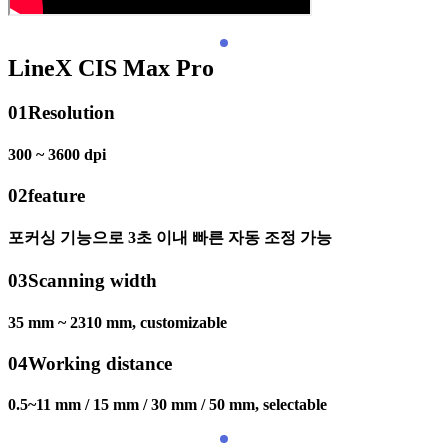
LineX CIS Max Pro
01
Resolution
300 ~ 3600 dpi
02
feature
포커싱 기능으로 3초 이내 빠른 자동 조정 가능
03
Scanning width
35 mm ~ 2310 mm, customizable
04
Working distance
0.5~11 mm / 15 mm / 30 mm / 50 mm, selectable