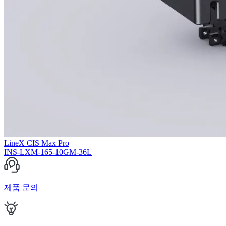
LineX CIS Max Pro
INS-LXM-165-10GM-36L
제품 문의