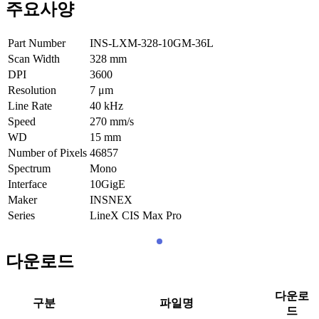
주요사양
Part Number
INS-LXM-328-10GM-36L
Scan Width
328
mm
DPI
3600
Resolution
7
μm
Line Rate
40
kHz
Speed
270
mm/s
WD
15
mm
Number of Pixels
46857
Spectrum
Mono
Interface
10GigE
Maker
INSNEX
Series
LineX CIS Max Pro
다운로드
다운로
구분
파일명
드