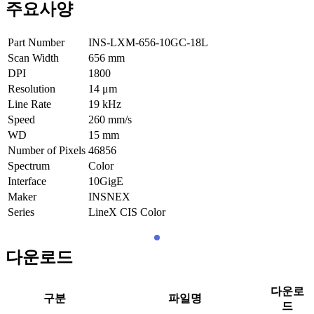
주요사양
Part Number
INS-LXM-656-10GC-18L
Scan Width
656
mm
DPI
1800
Resolution
14
μm
Line Rate
19
kHz
Speed
260
mm/s
WD
15
mm
Number of Pixels
46856
Spectrum
Color
Interface
10GigE
Maker
INSNEX
Series
LineX CIS Color
다운로드
다운로
구분
파일명
드