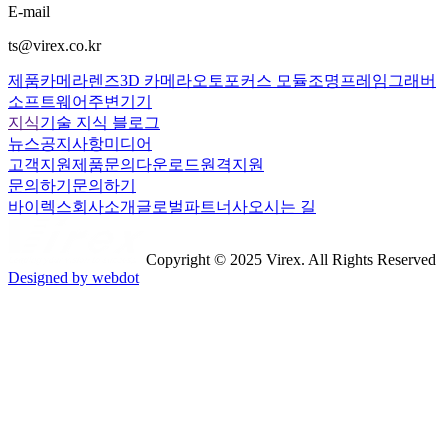
E-mail
ts@virex.co.kr
제품
카메라
렌즈
3D 카메라
오토포커스 모듈
조명
프레임그래버
소프트웨어
주변기기
지식
기술 지식 블로그
뉴스
공지사항
미디어
고객지원
제품문의
다운로드
원격지원
문의하기
문의하기
바이렉스
회사소개
글로벌파트너사
오시는 길
Copyright © 2025 Virex. All Rights Reserved
Designed by webdot