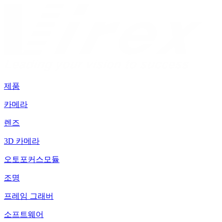
제품
카메라
렌즈
3D 카메라
오토포커스모듈
조명
프레임 그래버
소프트웨어