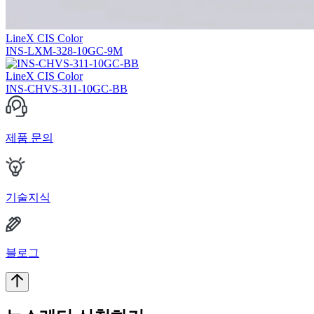
LineX CIS Color
INS-LXM-328-10GC-9M
LineX CIS Color
INS-CHVS-311-10GC-BB
제품 문의
기술지식
블로그