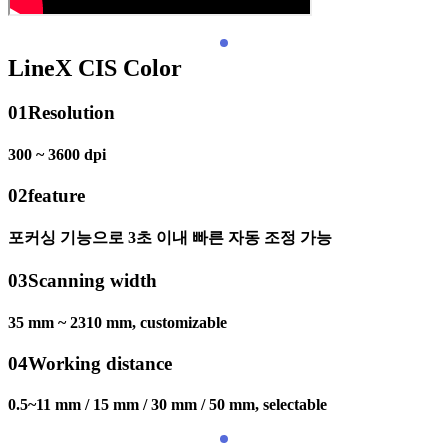
LineX CIS Color
01
Resolution
300 ~ 3600 dpi
02
feature
포커싱 기능으로 3초 이내 빠른 자동 조정 가능
03
Scanning width
35 mm ~ 2310 mm, customizable
04
Working distance
0.5~11 mm / 15 mm / 30 mm / 50 mm, selectable