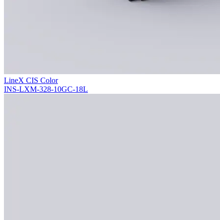
LineX CIS Color
INS-LXM-328-10GC-18L