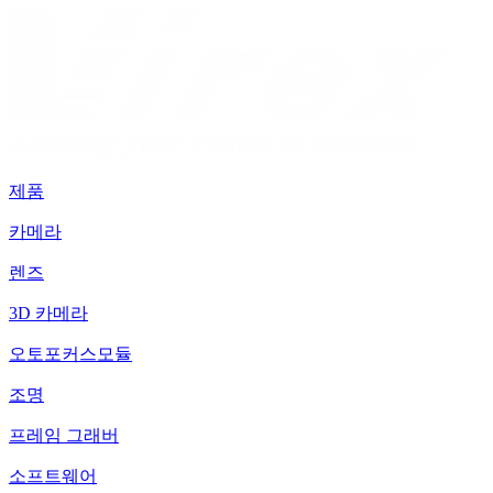
제품
카메라
렌즈
3D 카메라
오토포커스모듈
조명
프레임 그래버
소프트웨어