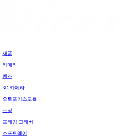
제품
카메라
렌즈
3D 카메라
오토포커스모듈
조명
프레임 그래버
소프트웨어