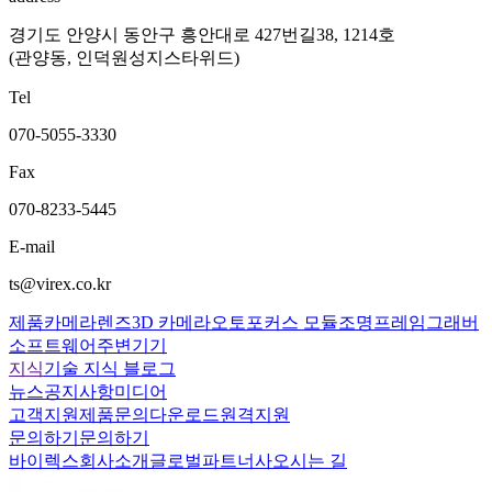
경기도 안양시 동안구 흥안대로 427번길38, 1214호
(관양동, 인덕원성지스타위드)
Tel
070-5055-3330
Fax
070-8233-5445
E-mail
ts@virex.co.kr
제품
카메라
렌즈
3D 카메라
오토포커스 모듈
조명
프레임그래버
소프트웨어
주변기기
지식
기술 지식 블로그
뉴스
공지사항
미디어
고객지원
제품문의
다운로드
원격지원
문의하기
문의하기
바이렉스
회사소개
글로벌파트너사
오시는 길