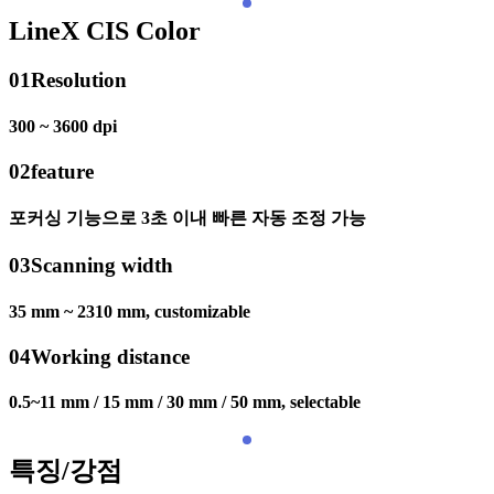
LineX CIS Color
01
Resolution
300 ~ 3600 dpi
02
feature
포커싱 기능으로 3초 이내 빠른 자동 조정 가능
03
Scanning width
35 mm ~ 2310 mm, customizable
04
Working distance
0.5~11 mm / 15 mm / 30 mm / 50 mm, selectable
특징/강점