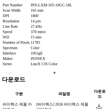
Part Number
INS-LXM-165-10GC-18L
Scan Width
165
mm
DPI
1800
Resolution
14
μm
Line Rate
27
kHz
Speed
370
mm/s
WD
15
mm
Number of Pixels
11785
Spectrum
Color
Interface
10GigE
Maker
INSNEX
Series
LineX CIS Color
다운로드
다운로
구분
파일명
드
바이렉스 제품 카
[바이렉스] 2026 바이렉스 제품