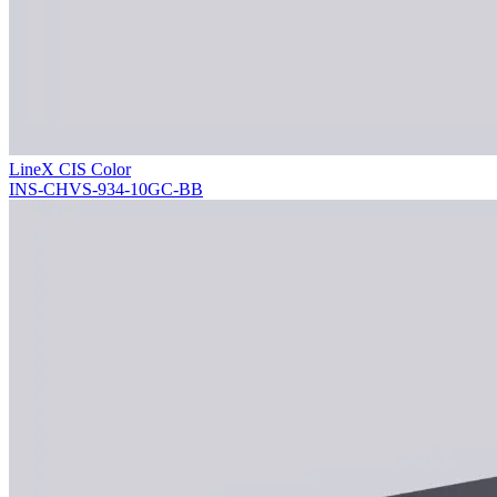
LineX CIS Color
INS-CHVS-934-10GC-BB