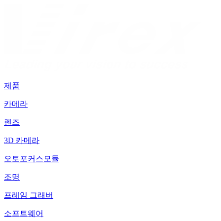
제품
카메라
렌즈
3D 카메라
오토포커스모듈
조명
프레임 그래버
소프트웨어