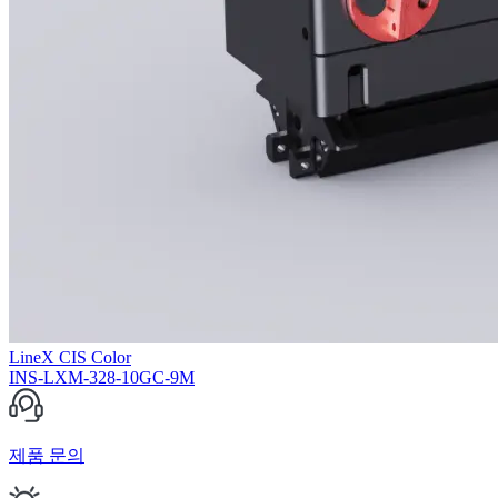
LineX CIS Color
INS-LXM-328-10GC-9M
제품 문의