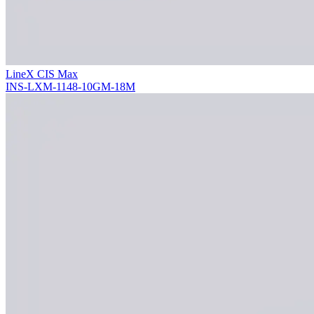
LineX CIS Max
INS-LXM-1148-10GM-18M