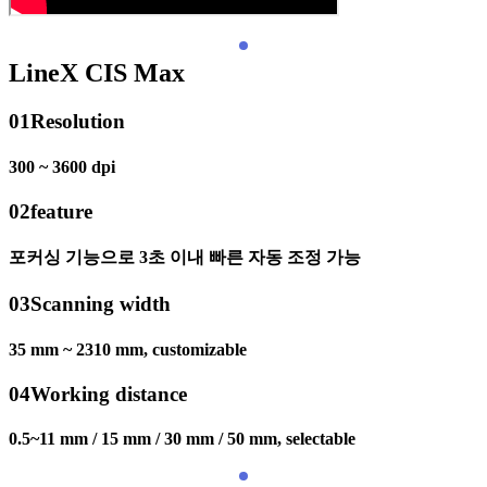
LineX CIS Max
01
Resolution
300 ~ 3600 dpi
02
feature
포커싱 기능으로 3초 이내 빠른 자동 조정 가능
03
Scanning width
35 mm ~ 2310 mm, customizable
04
Working distance
0.5~11 mm / 15 mm / 30 mm / 50 mm, selectable