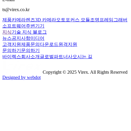
ts@virex.co.kr
제품
카메라
렌즈
3D 카메라
오토포커스 모듈
조명
프레임그래버
소프트웨어
주변기기
지식
기술 지식 블로그
뉴스
공지사항
미디어
고객지원
제품문의
다운로드
원격지원
문의하기
문의하기
바이렉스
회사소개
글로벌파트너사
오시는 길
Copyright © 2025 Virex. All Rights Reserved
Designed by webdot