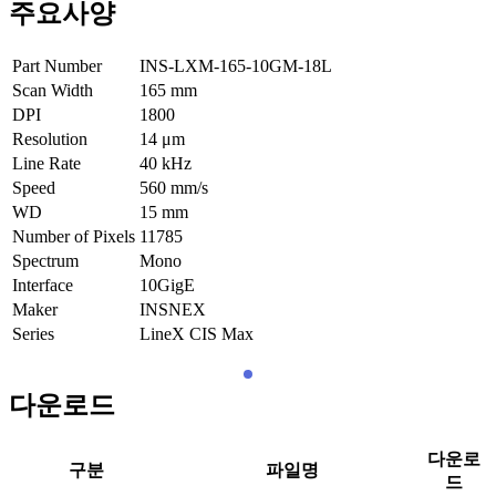
주요사양
Part Number
INS-LXM-165-10GM-18L
Scan Width
165
mm
DPI
1800
Resolution
14
μm
Line Rate
40
kHz
Speed
560
mm/s
WD
15
mm
Number of Pixels
11785
Spectrum
Mono
Interface
10GigE
Maker
INSNEX
Series
LineX CIS Max
다운로드
다운로
구분
파일명
드