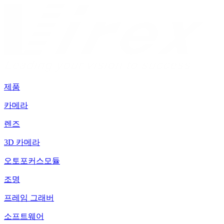
제품
카메라
렌즈
3D 카메라
오토포커스모듈
조명
프레임 그래버
소프트웨어