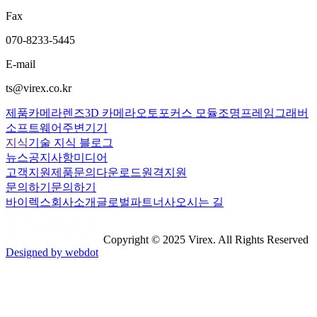
Fax
070-8233-5445
E-mail
ts@virex.co.kr
제품
카메라
렌즈
3D 카메라
오토포커스 모듈
조명
프레임그래버
소프트웨어
주변기기
지식
기술 지식 블로그
뉴스
공지사항
미디어
고객지원
제품문의
다운로드
원격지원
문의하기
문의하기
바이렉스
회사소개
글로벌파트너사
오시는 길
Copyright © 2025 Virex. All Rights Reserved
Designed by webdot