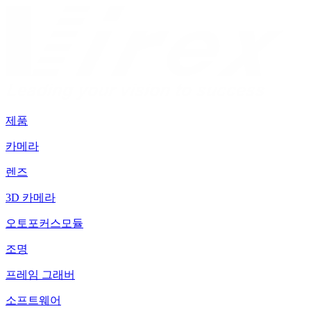
제품
카메라
렌즈
3D 카메라
오토포커스모듈
조명
프레임 그래버
소프트웨어