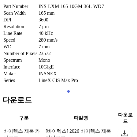
Part Number
INS-LXM-165-10GM-36L-WD7
Scan Width
165
mm
DPI
3600
Resolution
7
μm
Line Rate
40
kHz
Speed
280
mm/s
WD
7
mm
Number of Pixels
23572
Spectrum
Mono
Interface
10GigE
Maker
INSNEX
Series
LineX CIS Max Pro
다운로드
다운로
구분
파일명
드
바이렉스 제품 카
[바이렉스] 2026 바이렉스 제품