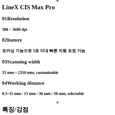
LineX CIS Max Pro
01
Resolution
300 ~ 3600 dpi
02
feature
포커싱 기능으로 3초 이내 빠른 자동 조정 가능
03
Scanning width
35 mm ~ 2310 mm, customizable
04
Working distance
0.5~11 mm / 15 mm / 30 mm / 50 mm, selectable
특징/강점