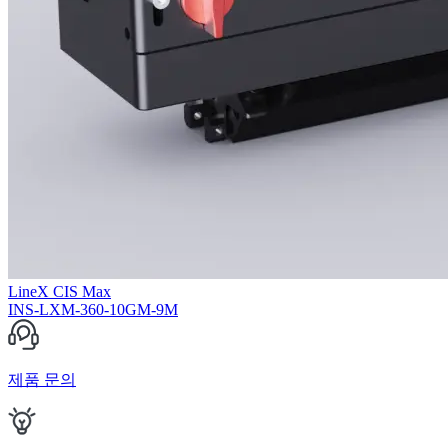
LineX CIS Max
INS-LXM-360-10GM-9M
제품 문의