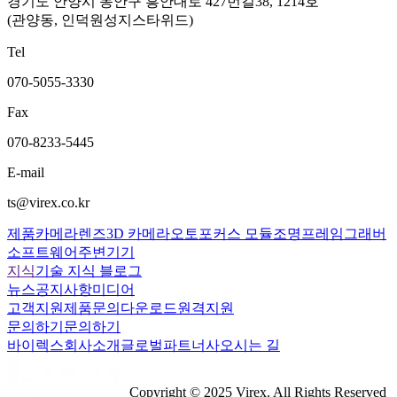
경기도 안양시 동안구 흥안대로 427번길38, 1214호
(관양동, 인덕원성지스타위드)
Tel
070-5055-3330
Fax
070-8233-5445
E-mail
ts@virex.co.kr
제품
카메라
렌즈
3D 카메라
오토포커스 모듈
조명
프레임그래버
소프트웨어
주변기기
지식
기술 지식 블로그
뉴스
공지사항
미디어
고객지원
제품문의
다운로드
원격지원
문의하기
문의하기
바이렉스
회사소개
글로벌파트너사
오시는 길
Copyright © 2025 Virex. All Rights Reserved