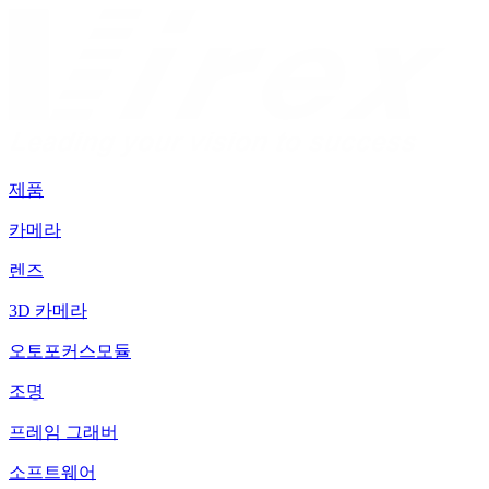
제품
카메라
렌즈
3D 카메라
오토포커스모듈
조명
프레임 그래버
소프트웨어