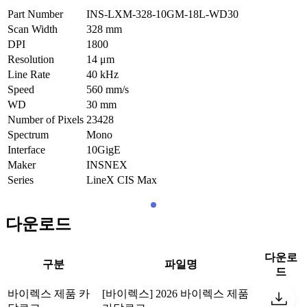
Part Number
INS-LXM-328-10GM-18L-WD30
Scan Width
328
mm
DPI
1800
Resolution
14
μm
Line Rate
40
kHz
Speed
560
mm/s
WD
30
mm
Number of Pixels
23428
Spectrum
Mono
Interface
10GigE
Maker
INSNEX
Series
LineX CIS Max
다운로드
다운로
구분
파일명
드
바이렉스 제품 카
[바이렉스] 2026 바이렉스 제품