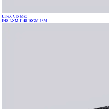
LineX CIS Max
INS-LXM-1148-10GM-18M