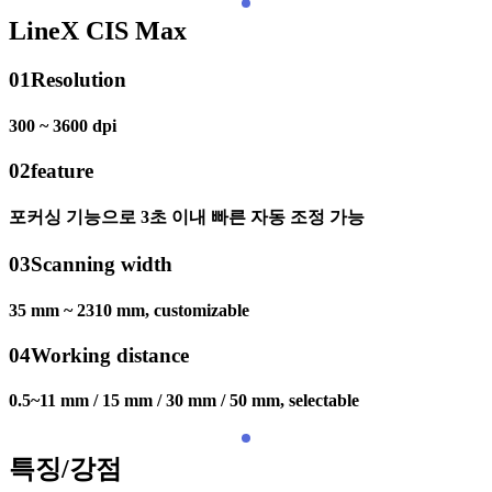
LineX CIS Max
01
Resolution
300 ~ 3600 dpi
02
feature
포커싱 기능으로 3초 이내 빠른 자동 조정 가능
03
Scanning width
35 mm ~ 2310 mm, customizable
04
Working distance
0.5~11 mm / 15 mm / 30 mm / 50 mm, selectable
특징/강점