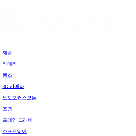
제품
카메라
렌즈
3D 카메라
오토포커스모듈
조명
프레임 그래버
소프트웨어