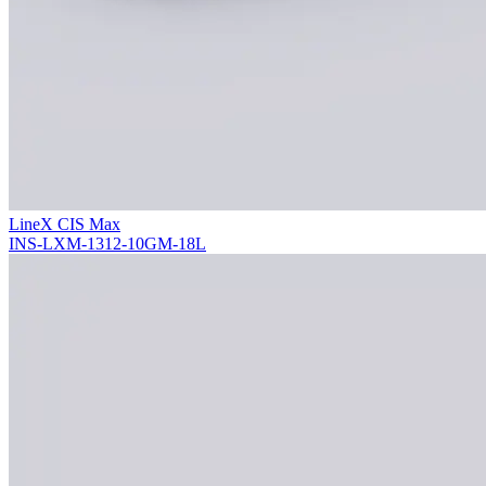
LineX CIS Max
INS-LXM-1312-10GM-18L