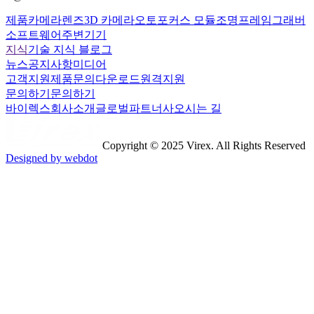
제품
카메라
렌즈
3D 카메라
오토포커스 모듈
조명
프레임그래버
소프트웨어
주변기기
지식
기술 지식 블로그
뉴스
공지사항
미디어
고객지원
제품문의
다운로드
원격지원
문의하기
문의하기
바이렉스
회사소개
글로벌파트너사
오시는 길
Copyright © 2025 Virex. All Rights Reserved
Designed by webdot