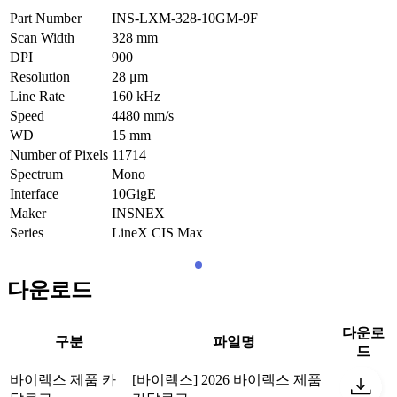
Part Number
INS-LXM-328-10GM-9F
Scan Width
328
mm
DPI
900
Resolution
28
μm
Line Rate
160
kHz
Speed
4480
mm/s
WD
15
mm
Number of Pixels
11714
Spectrum
Mono
Interface
10GigE
Maker
INSNEX
Series
LineX CIS Max
다운로드
다운로
구분
파일명
드
바이렉스 제품 카
[바이렉스] 2026 바이렉스 제품