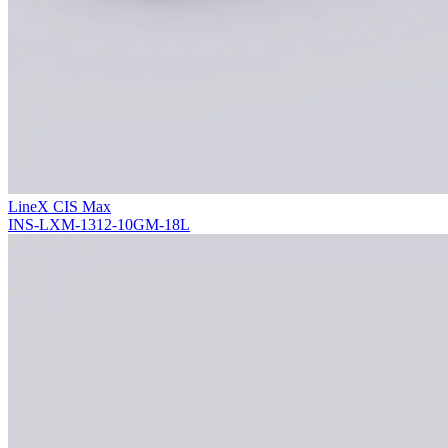
LineX CIS Max
INS-LXM-1312-10GM-18L