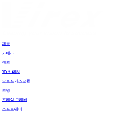
제품
카메라
렌즈
3D 카메라
오토포커스모듈
조명
프레임 그래버
소프트웨어