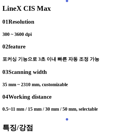
LineX CIS Max
01
Resolution
300 ~ 3600 dpi
02
feature
포커싱 기능으로 3초 이내 빠른 자동 조정 가능
03
Scanning width
35 mm ~ 2310 mm, customizable
04
Working distance
0.5~11 mm / 15 mm / 30 mm / 50 mm, selectable
특징/강점