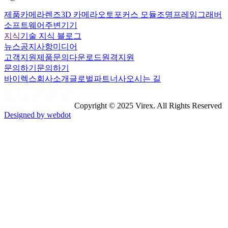
제품
카메라
렌즈
3D 카메라
오토포커스 모듈
조명
프레임그래버
소프트웨어
주변기기
지식
기술 지식 블로그
뉴스
공지사항
미디어
고객지원
제품문의
다운로드
원격지원
문의하기
문의하기
바이렉스
회사소개
글로벌파트너사
오시는 길
Copyright © 2025 Virex. All Rights Reserved
Designed by webdot