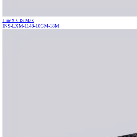
LineX CIS Max
INS-LXM-1148-10GM-18M