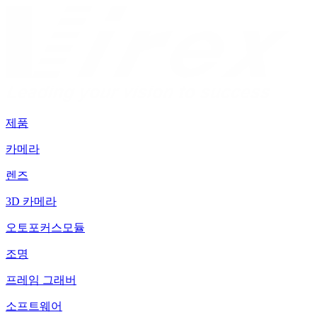
제품
카메라
렌즈
3D 카메라
오토포커스모듈
조명
프레임 그래버
소프트웨어