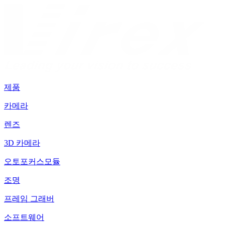
제품
카메라
렌즈
3D 카메라
오토포커스모듈
조명
프레임 그래버
소프트웨어