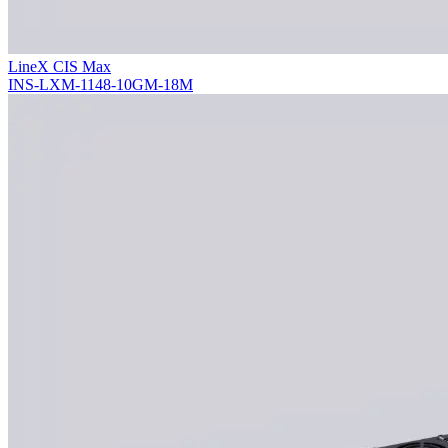
LineX CIS Max
INS-LXM-1148-10GM-18M