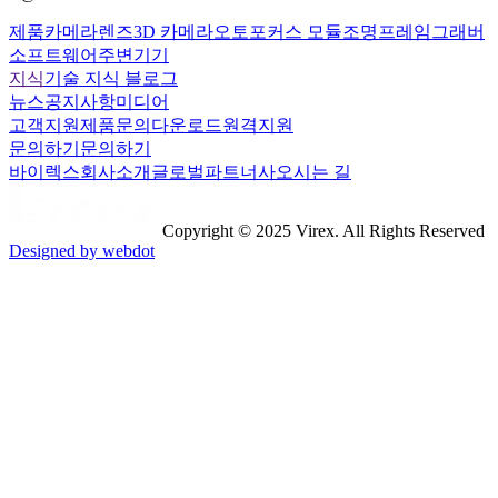
제품
카메라
렌즈
3D 카메라
오토포커스 모듈
조명
프레임그래버
소프트웨어
주변기기
지식
기술 지식 블로그
뉴스
공지사항
미디어
고객지원
제품문의
다운로드
원격지원
문의하기
문의하기
바이렉스
회사소개
글로벌파트너사
오시는 길
Copyright © 2025 Virex. All Rights Reserved
Designed by webdot