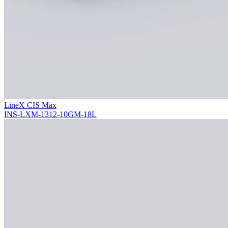
LineX CIS Max
INS-LXM-1312-10GM-18L