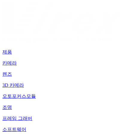
제품
카메라
렌즈
3D 카메라
오토포커스모듈
조명
프레임 그래버
소프트웨어