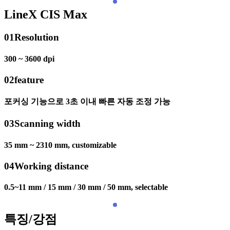
LineX CIS Max
01
Resolution
300 ~ 3600 dpi
02
feature
포커싱 기능으로 3초 이내 빠른 자동 조정 가능
03
Scanning width
35 mm ~ 2310 mm, customizable
04
Working distance
0.5~11 mm / 15 mm / 30 mm / 50 mm, selectable
특징/강점