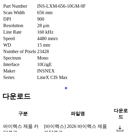
Part Number
INS-LXM-656-10GM-9F
Scan Width
656
mm
DPI
900
Resolution
28
μm
Line Rate
160
kHz
Speed
4480
mm/s
WD
15
mm
Number of Pixels
23428
Spectrum
Mono
Interface
10GigE
Maker
INSNEX
Series
LineX CIS Max
다운로드
다운로
구분
파일명
드
바이렉스 제품 카
[바이렉스] 2026 바이렉스 제품